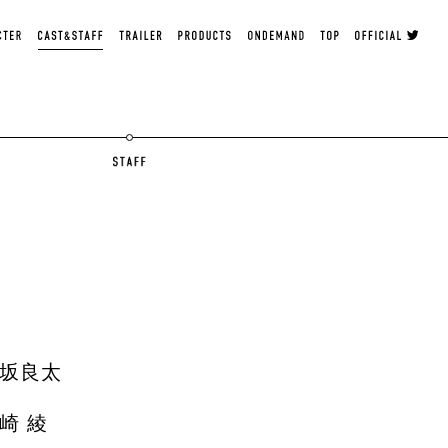
C
T
P
O
T
O
A
R
R
N
O
F
S
A
O
D
P
F
T
I
D
E
I
&
L
U
M
C
S
E
C
A
I
S
T
R
T
N
A
T
A
S
D
L
A
F
T
F
F
W
F
I
T
T
E
坂良太
R
崎 綾