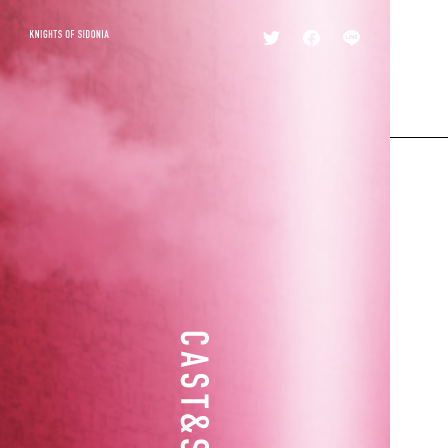
シ
T
F
L
ド
K
w
a
I
ニ
N
i
c
N
ア
I
t
e
E
の
G
t
b
騎
H
e
o
士
T
r
o
S
k
あ
O
い
F
つ
S
む
I
ぐ
D
ほ
O
し
N
I
A