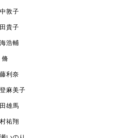
中敦子
田貴子
海浩輔
 脩
藤利奈
登麻美子
田雄馬
村祐翔
瀬いのり