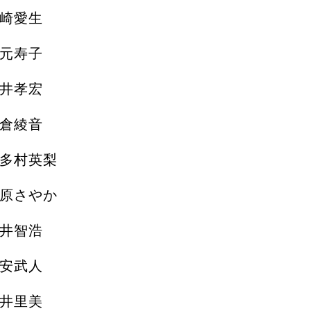
崎愛生
元寿子
井孝宏
倉綾音
多村英梨
原さやか
井智浩
安武人
井里美