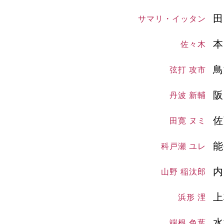
田
サマリ・イッタン
本
佐々木
鳥
弦打 攻市
阪
丹波 新輔
佐
田寛 ヌミ
能
科戸瀬 ユレ
内
山野 稲汰郎
上
浜形 浬
水
端根 色葉