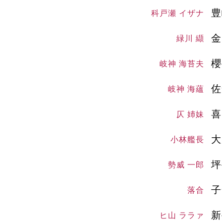
豊
科戸瀬 イザナ
金
緑川 纈
櫻
岐神 海苔夫
佐
岐神 海蘊
喜
仄 姉妹
大
小林艦長
坪
勢威 一郎
子
落合
新
ヒ山 ララァ