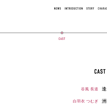
N
I
S
C
E
N
T
H
W
T
O
A
S
R
R
R
O
Y
A
D
C
C
U
T
A
C
E
S
T
R
T
I
O
C
N
A
S
逢
谷風 長道
T
洲
白羽衣 つむぎ